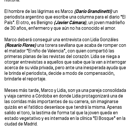
El hombre de las lágrimas es Marco
(Darío Grandinetti)
un
periodista argentino que escribe una columna para el diario “El
País”. El otro, es Benigno
(Javier Cámara)
,
un joven madrileño
de 30 años, enfermero y que aún no ha conocido el amor.
Marco deberá conseguir una entrevista con Lidia Gonzáles
(Rosario Flores)
una torera sevillana que acaba de romper con
el matador “El niño de Valencia”, con quien compartió las
primeras planas de las revistas del corazón. Lidia se niega a
otorgar entrevistas a aquellos que sabe que la van a interrogar
acerca de su vida privada, pero ante una inesperada ayuda que
le brinda el periodista, decide a modo de compensación,
brindarle el reportaje.
Meses más tarde, Marco y Lidia, son ya una pareja consolidada
y viaja camino a Córdoba en donde Lidia protagonizará una de
las corridas más importantes de su carrera, sin imaginarse
quizás en el fatídico desenlace que tendrá la misma. Apenas
salido el toro, la lastima de forma tal que la joven queda en
estado vegetativo y es internada en la clínica “El Bosque” en la
ciudad de Madrid.