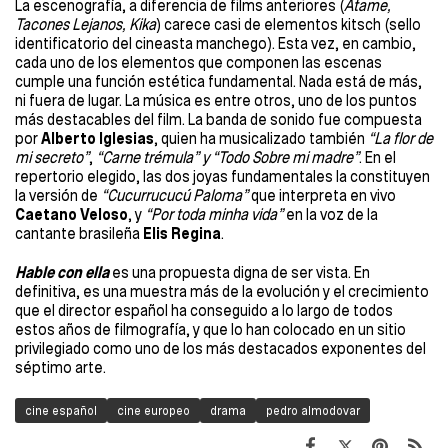
La escenografía, a diferencia de films anteriores (
Átame,
Tacones Lejanos, Kika
) carece casi de elementos kitsch (sello
identificatorio del cineasta manchego). Esta vez, en cambio,
cada uno de los elementos que componen las escenas
cumple una función estética fundamental. Nada está de más,
ni fuera de lugar. La música es entre otros, uno de los puntos
más destacables del film. La banda de sonido fue compuesta
por
Alberto Iglesias
, quien ha musicalizado también
“La flor de
mi secreto”
,
“Carne trémula” y “Todo Sobre mi madre”
. En el
repertorio elegido, las dos joyas fundamentales la constituyen
la versión de
“Cucurrucucú Paloma”
que interpreta en vivo
Caetano Veloso
, y
“Por toda minha vida”
en la voz de la
cantante brasileña
Elis Regina
.
Hable con ella
es una propuesta digna de ser vista. En
definitiva, es una muestra más de la evolución y el crecimiento
que el director español ha conseguido a lo largo de todos
estos años de filmografía, y que lo han colocado en un sitio
privilegiado como uno de los más destacados exponentes del
séptimo arte.
cine español
cine europeo
drama
pedro almodovar