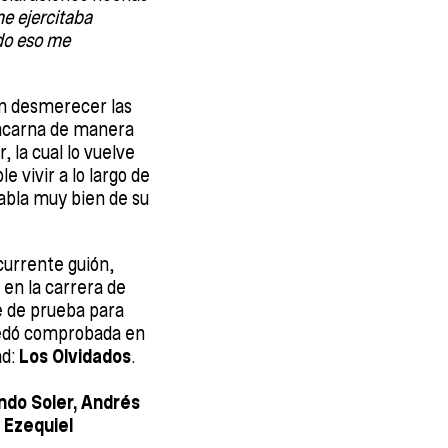
me ejercitaba
odo eso me
in desmerecer las
 encarna de manera
, la cual lo vuelve
 vivir a lo largo de
habla muy bien de su
currente guión,
 en la carrera de
ve de prueba para
quedó comprobada en
ad:
Los Olvidados
.
ndo Soler, Andrés
: Ezequiel