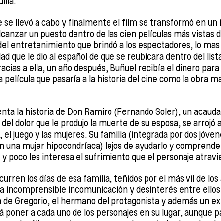
illa.
aje se llevó a cabo y finalmente el film se transformó en u
lcanzar un puesto dentro de las cien películas más vistas d
el entretenimiento que brindó a los espectadores, lo mas 
idad que le dio al español de que se reubicara dentro del lis
racias a ella, un año después, Buñuel recibía el dinero par
a película que pasaría a la historia del cine como la obra m
enta la historia de Don Ramiro (Fernando Soler), un acaud
del dolor que le produjo la muerte de su esposa, se arrojó
, el juego y las mujeres. Su familia (integrada por dos jóven
 una mujer hipocondríaca) lejos de ayudarlo y comprenderl
a y poco les interesa el sufrimiento que el personaje atrav
urren los días de esa familia, teñidos por el más vil de lo
a incomprensible incomunicación y desinterés entre ello
la de Gregorio, el hermano del protagonista y además un 
rá poner a cada uno de los personajes en su lugar, aunque p