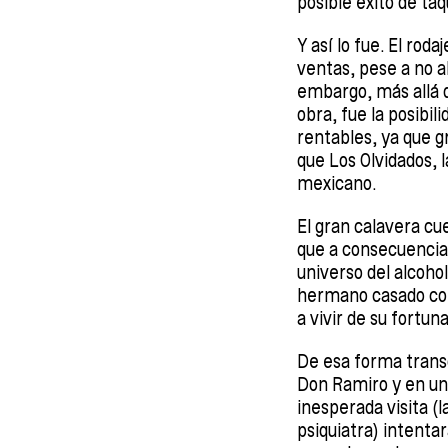
posible éxito de taqu
Y así lo fue. El rod
ventas, pese a no a
embargo, más allá d
obra, fue la posibil
rentables, ya que g
que Los Olvidados, l
mexicano.
El gran calavera cu
que a consecuencia 
universo del alcohol
hermano casado con
a vivir de su fortun
De esa forma transc
Don Ramiro y en un
inesperada visita (
psiquiatra) intenta