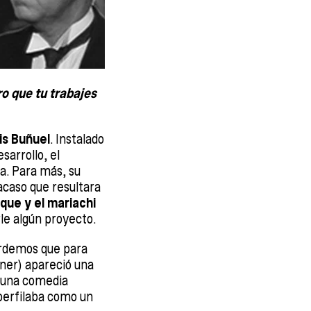
ro que tu trabajes
is Buñuel
. Instalado
arrollo, el
va. Para más, su
caso que resultara
que y el mariachi
le algún proyecto.
ordemos que para
ner) apareció una
 una comedia
 perfilaba como un