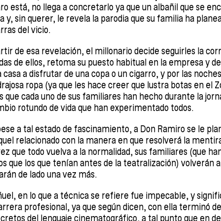
aro está, no llega a concretarlo ya que un albañil que se e
ta y, sin querer, le revela la parodia que su familia ha plane
rras del vicio.
rtir de esa revelación, el millonario decide seguirles la cor
ldas de ellos, retoma su puesto habitual en la empresa y d
 casa a disfrutar de una copa o un cigarro, y por las noches
rajosa ropa (ya que les hace creer que lustra botas en el 
jos que cada uno de sus familiares han hecho durante la jo
ambio rotundo de vida que han experimentado todos.
ese a tal estado de fascinamiento, a Don Ramiro se le pl
quel relacionado con la manera en que resolverá la mentir
z que todo vuelva a la normalidad, sus familiares (que han
ue los que tenían antes de la teatralización) volverán a
arán de lado una vez más.
el, en lo que a técnica se refiere fue impecable, y signifi
rrera profesional, ya que según dicen, con ella terminó d
retos del lenguaje cinematográfico, a tal punto que en d