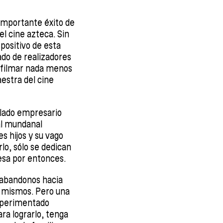
n importante éxito de
el cine azteca. Sin
positivo de esta
tado de realizadores
a filmar nada menos
aestra del cine
alado empresario
 al mundanal
es hijos y su vago
o, sólo se dedican
iesa por entonces.
s abandonos hacia
s mismos. Pero una
experimentado
ara lograrlo, tenga