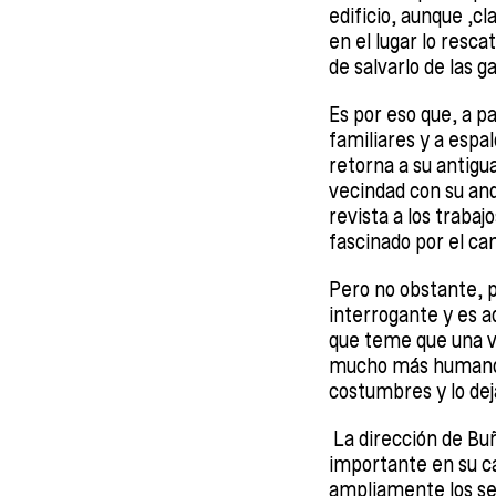
edificio, aunque ,cl
en el lugar lo resca
de salvarlo de las ga
Es por eso que, a pa
familiares y a espa
retorna a su antigua
vecindad con su and
revista a los traba
fascinado por el c
Pero no obstante, p
interrogante y es a
que teme que una ve
mucho más humanos q
costumbres y lo dej
La dirección de Buñu
importante en su ca
ampliamente los sec