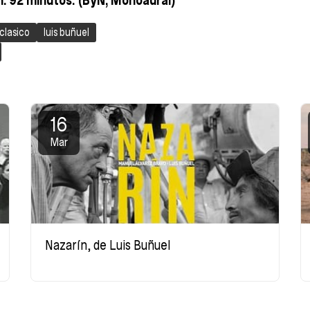
n: 92 minutos. (ByN, Monoaural)
clasico
luis buñuel
16
Mar
Nazarín, de Luis Buñuel