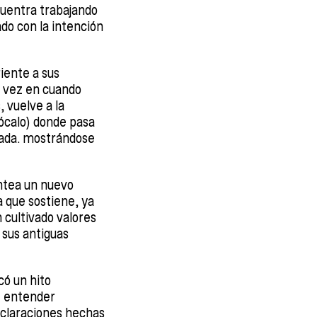
ncuentra trabajando
ado con la intención
riente a sus
e vez en cuando
, vuelve a la
Zócalo) donde pasa
rnada. mostrándose
antea un nuevo
a que sostiene, ya
 cultivado valores
 sus antiguas
có un hito
e entender
eclaraciones hechas