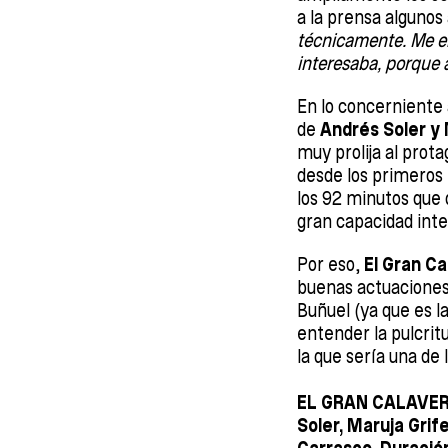
a la prensa algunos
técnicamente. Me en
interesaba, porque 
En lo concerniente 
de
Andrés Soler y 
muy prolija al prota
desde los primeros 
los 92 minutos que 
gran capacidad inte
Por eso,
El Gran C
buenas actuaciones y
Buñuel (ya que es l
entender la pulcrit
la que sería una de
EL GRAN CALAVERA 
Soler, Maruja Grif