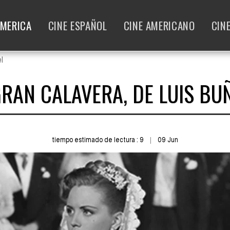
AMERICA
CINE ESPAÑOL
CINE AMERICANO
CIN
l
GRAN CALAVERA, DE LUIS BU
tiempo estimado de lectura : 9
09
Jun