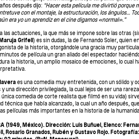
 años después dijo:
“Hacer esta película me divirtió porque 
tretuve con el montaje, la estructuración, los ángulos... T
aún era yo un aprendiz en el cine digamos «normal»."
a las actuaciones, la que más se impone sobre las otras (s
Maruja Grifell
) es sin dudas, la de Fernando Soler, quien
gonista de la historia, otorgándole una gracia muy particular
minutos de película un gran aliado del espectador haciéndole
dura la historia, un amplio mosaico de emociones, lo cual 
rpretativa.
alavera
es una comedia muy entretenida, con un sólido y o
 una dirección privilegiada, la cual lejos de ser una rareza
a única comedia de corte realista que filmó en su vida) sir
ud técnica que había alcanzado, la cual un año después, 
 las películas más importantes en la historia de la humanid
(1949, México). Dirección: Luis Buñuel, Elenco: Ferna
ell, Rosario Granados, Rubén y Gustavo Rojo. Fotografía