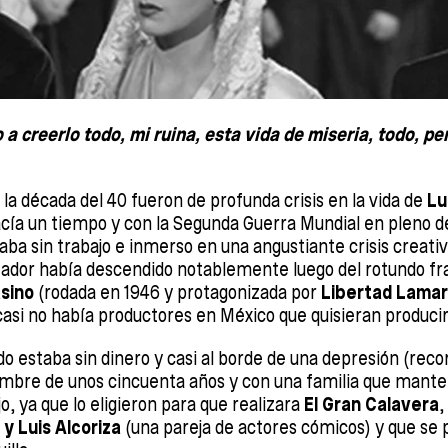
a creerlo todo, mi ruina, esta vida de miseria, todo, pe
 la década del 40 fueron de profunda crisis en la vida de
Lu
ía un tiempo y con la Segunda Guerra Mundial en pleno des
aba sin trabajo e inmerso en una angustiante crisis creati
ador había descendido notablemente luego del rotundo fra
sino
(rodada en 1946 y protagonizada por
Libertad Lamar
 casi no había productores en México que quisieran producir
o estaba sin dinero y casi al borde de una depresión (rec
mbre de unos cincuenta años y con una familia que mante
jo, ya que lo eligieron para que realizara
El Gran Calavera
,
 y Luis Alcoriza
(una pareja de actores cómicos) y que se