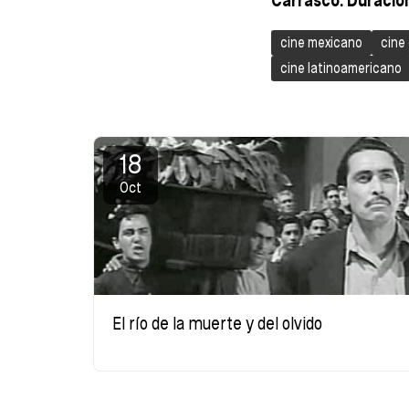
Carrasco. Duració
cine mexicano
cine 
cine latinoamericano
18
Oct
El río de la muerte y del olvido