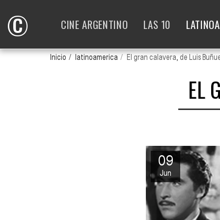
©
CINE ARGENTINO
LAS 10
LATINO
Inicio
latinoamerica
El gran calavera, de Luis Buñue
EL 
09
Jun