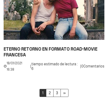
ETERNO RETORNO EN FORMATO ROAD-MOVIE
FRANCESA
18/01/2021
tiempo estimado de lectura :
|
|
0Comentarios
6
16:38
1
2
3
»