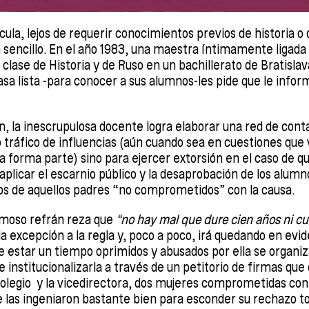
ícula, lejos de requerir conocimientos previos de historia o 
 sencillo. En el año 1983, una maestra íntimamente ligad
 clase de Historia y de Ruso en un bachillerato de Bratisla
 lista -para conocer a sus alumnos-les pide que le infor
, la inescrupulosa docente logra elaborar una red de conta
tráfico de influencias (aún cuando sea en cuestiones que 
la forma parte) sino para ejercer extorsión en el caso de 
 aplicar el escarnio público y la desaprobación de los alum
jos de aquellos padres “no comprometidos” con la causa.
amoso refrán reza que
“no hay mal que dure cien años ni cu
la excepción a la regla y, poco a poco, irá quedando en evid
e estar un tiempo oprimidos y abusados por ella se organi
 e institucionalizarla a través de un petitorio de firmas que
 colegio y la vicedirectora, dos mujeres comprometidas con 
 las ingeniaron bastante bien para esconder su rechazo to