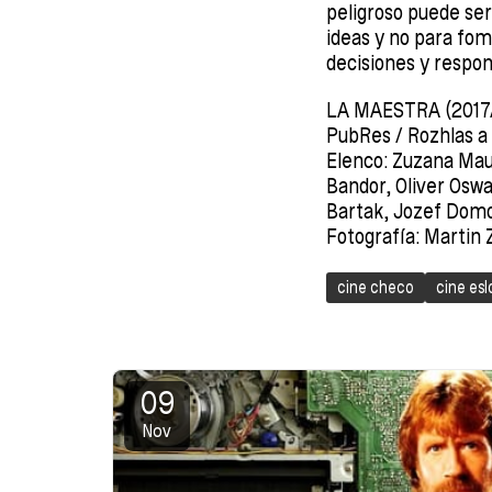
peligroso puede ser
ideas y no para fom
decisiones y respon
LA MAESTRA (2017/
PubRes / Rozhlas a 
Elenco: Zuzana Mau
Bandor, Oliver Oswa
Bartak, Jozef Domo
Fotografía: Martin Z
cine checo
cine es
09
Nov