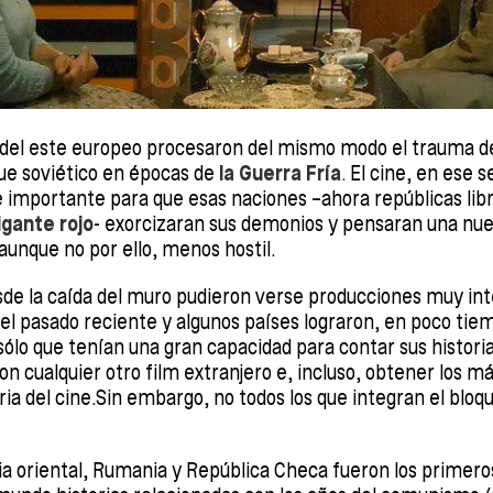
s del este europeo procesaron del mismo modo el trauma d
ue soviético en épocas de
la Guerra Fría
.
El cine, en ese se
 importante para que esas naciones –ahora repúblicas libr
igante rojo
- exorcizaran sus demonios y pensaran una nue
aunque no por ello, menos hostil.
esde la caída del muro pudieron verse producciones muy in
 el pasado reciente y algunos países lograron, en poco tie
sólo que tenían una gran capacidad para contar sus histori
 cualquier otro film extranjero e, incluso, obtener los 
ria del cine.Sin embargo, no todos los que integran el bloq
ia oriental, Rumania y República Checa fueron los prime