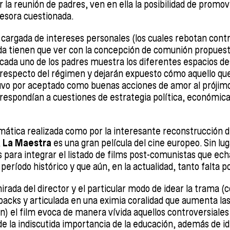
r la reunión de padres, ven en ella la posibilidad de promov
fesora cuestionada.
 cargada de intereses personales (los cuales rebotan contr
da tienen que ver con la concepción de comunión propuest
ada uno de los padres muestra los diferentes espacios de
respecto del régimen y dejarán expuesto cómo aquello que
uvo por aceptado como buenas acciones de amor al prójimo,
 respondían a cuestiones de estrategia política, económica
mática realizada como por la interesante reconstrucción 
,
La Maestra
es una gran película del cine europeo. Sin lug
 para integrar el listado de films post-comunistas que ec
 período histórico y que aún, en la actualidad, tanto falta p
mirada del director y el particular modo de idear la trama 
backs y articulada en una eximia coralidad que aumenta la
n) el film evoca de manera vívida aquellos controversiales 
de la indiscutida importancia de la educación, además de id