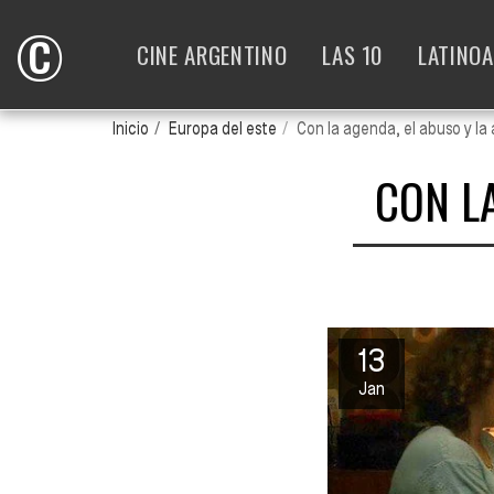
©
CINE ARGENTINO
LAS 10
LATINO
Inicio
Europa del este
Con la agenda, el abuso y l
CON L
13
Jan