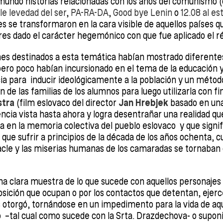
mundo historias relacionadas con los años del comunismo 
le levedad del ser
,
PA-RA-DA
,
Good bye Lenin
o
12.08 al es
s se transformaron en la cara visible de aquellos países q
res dado el carácter hegemónico con que fue aplicado el 
mes destinados a esta temática habían mostrado diferente
ero poco habían incursionado en el tema de la educación 
a para inducir ideológicamente a la población y un métod
de las familias de los alumnos para luego utilizarla con fi
stra
(film eslovaco del director
Jan Hrebjek
basado en una 
encia vista hasta ahora y logra desentrañar una realidad qu
 en la memoria colectiva del pueblo eslovaco y que signifi
 que sufrir a principios de la década de los años ochenta, 
le y las miserias humanas de los camaradas se tornaban
na clara muestra de lo que sucede con aquellos personajes l
posición que ocupan o por los contactos que detentan, ejer
s otorgó, tornándose en un impedimento para la vida de a
 –tal cual como sucede con la Srta. Drazdechova- o supon