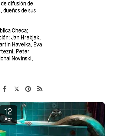
 de difusión de
s, dueños de sus
lica Checa;
ción: Jan Hrebjek,
rtin Havelka, Éva
rtezni, Peter
chal Novinski,
12
Apr