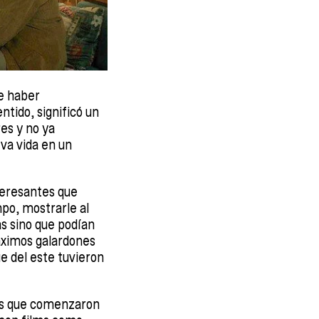
e haber
ntido, significó un
es y no ya
va vida en un
teresantes que
mpo, mostrarle al
as sino que podían
máximos galardones
ue del este tuvieron
ros que comenzaron