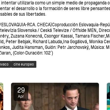
 intentar utilizarla como un simple medio de propaganda o
entar el desarrollo o la formación de seres libre pensante
sables de sus libertades.
ESLOVAQUIA-RCA. CHECA)Coproducción Eslovaquia-Repúb
televízia Slovenska / Ceská Televize / Offside MEN, Direc
réry, Zuzana Konecná, Csongor Kassai, Tamara Fischer,Ma
ld, Peter Bebjak, Richard Labuda,Ina Gogálová, Monika Ce
nkos, Judita Hansman, Guión: Petr Jarchovský, Música: Mi
iaran, (Color-Duración: 102´)
lovaco
cine europeo
29
Apr