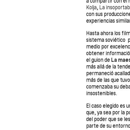
a compartir con el 
Kolja
,
La insoportab
con sus produccione
experiencias simila
Hasta ahora los fil
sistema soviético p
medio por excelenci
obtener información 
el guion de
La mae
más allá de la tend
permaneció acallada
más de las que tuvo
comenzaba su debac
insostenibles.
El caso elegido es u
que, ya sea por la 
del poder que se le
parte de su entorno