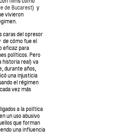
(con films como
te de Bucarest
) y
ue vivieron
régimen.
s caras del opresor
y de cómo fue el
o eficaz para
nes políticos. Pero
historia real) va
e, durante años,
có una injusticia
cuando el régimen
 cada vez más
igados a la política
cen un uso abusivo
quellos que forman
iendo una influencia