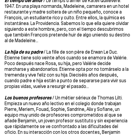
El tiempo del amor
/ Le temps d'aimer de Katell Quillévéré.
1947. En una playa normanda, Madeleine, camarera en un hotel
restaurante y madre soltera de un niño pequeño, conoce a
François, un estudiante rico y culto. Entre ellos, la química es
instantánea. La Providencia. Sabemos lo que ella quiere olvidar
siguiendo a este hombre, pero, con el tiempo descubrimos
que también François pretende huir de algo uniendo su destino
al de Madeleine...
La hija de su padre
/ La fille de son père de Erwan Le Duc.
Étienne tiene solo veinte años cuando se enamora de Valérie.
Poco después nace Rosa, su hija, pero Valérie decide
marcharse y abandonarlos. Étienne opta por no tomárselo a la
tremenda y vive feliz con su hija. Dieciséis años después,
cuando padre e hija están a punto de separarse para vivir sus
propias vidas, vuelve a resurgir el pasado…
Los buenos profesores
/ Un métier sérieux de Thomas Lilti.
Empieza un nuevo año lectivo en el colegio donde trabajan
Pierre, Meriem, Fouad, Sophie, Sandrine, Alix y Sofiane, un
equipo muy unido de profesores comprometidos al que se
añade Benjamin, un joven profesor sustituto y sin experiencia
que rápidamente se ve confrontado a las dificultades del
oficio. En su interacción con los otros docentes, Benjamin