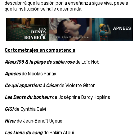
descubrirá que la pasión por la enseñanza sigue viva, pese a
que la institución se halle deteriorada.
Cortometrajes en competencia
Alexx196 & la plage de sable rose
de Loïc Hobi
Apnées
de Nicolas Panay
Ce qui appartient à César
de Violette Gitton
Les Dents du bonheur
de Joséphine Darcy Hopkins
GiGi
de Cynthia Calvi
Hiver
de Jean-Benoît Ugeux
Les Liens du sang
de Hakim Atoui