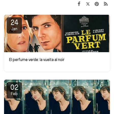
24
Jan
El perfume verde: la vuelta al noir
02
Feb