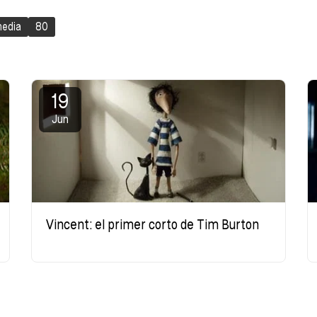
edia
80
19
Jun
Vincent: el primer corto de Tim Burton