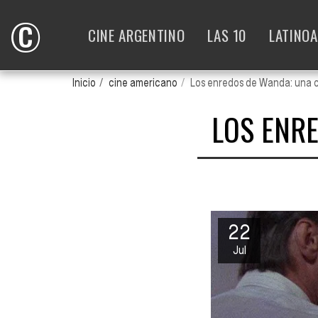
©
CINE ARGENTINO
LAS 10
LATINO
Inicio
cine americano
Los enredos de Wanda: una 
LOS ENR
22
Jul