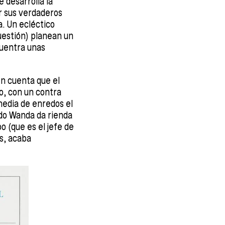
e desarrolla la
r sus verdaderos
a. Un ecléctico
uestión) planean un
cuentra unas
en cuenta que el
o, con un contra
media de enredos el
do Wanda da rienda
o (que es el jefe de
es, acaba