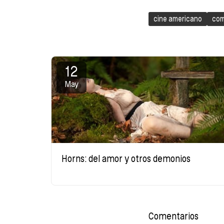
cine americano
com
12
May
Horns: del amor y otros demonios
Comentarios