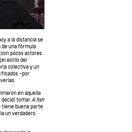
oy a la distancia se
a de una fórmula
 (con pocos actores
l estilo del
ria colectiva y un
tificados –por
verlas.
ilmaron en aquella
n decidí tomar
A fish
e tiene buena parte
ula un verdadero