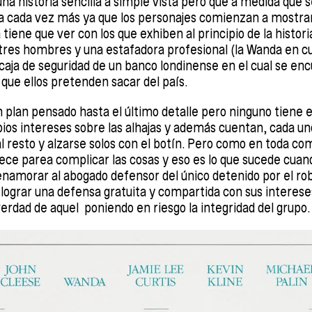
na historia sencilla a simple vista pero que a medida que s
a cada vez más ya que los personajes comienzan a mostra
tiene que ver con los que exhiben al principio de la histori
tres hombres y una estafadora profesional (la Wanda en c
a caja de seguridad de un banco londinense en el cual se en
 que ellos pretenden sacar del país.
 plan pensado hasta el último detalle pero ninguno tiene 
pios intereses sobre las alhajas y además cuentan, cada un
al resto y alzarse solos con el botín. Pero como en toda co
ce parea complicar las cosas y eso es lo que sucede cuan
 enamorar al abogado defensor del único detenido por el rob
de lograr una defensa gratuita y compartida con sus interes
dad de aquel poniendo en riesgo la integridad del grupo.