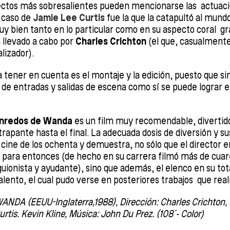
ectos más sobresalientes pueden mencionarse las actuaci
 caso de
Jamie Lee Curtis
fue la que la catapultó al mundo
y bien tanto en lo particular como en su aspecto coral gr
n llevado a cabo por
Charles Crichton
(el que, casualmente
lizador).
a tener en cuenta es el montaje y la edición, puesto que sin
 de entradas y salidas de escena como sí se puede lograr 
enredos de Wanda
es un film muy recomendable, divertid
atrapante hasta el final. La adecuada dosis de diversión y s
l cine de los ochenta y demuestra, no sólo que el director
para entonces (de hecho en su carrera filmó más de cuare
uionista y ayudante), sino que además, el elenco en su tot
alento, el cual pudo verse en posteriores trabajos que rea
DA (EEUU-Inglaterra,1988), Dirección: Charles Crichton, 
rtis. Kevin Kline, Música: John Du Prez. (108´- Color)