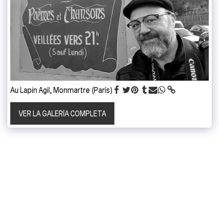
Au Lapin Agil, Monmartre (París)
VER LA GALERÍA COMPLETA