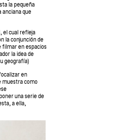
sta la pequeña
a anciana que
el cual refleja
n la conjunción de
e filmar en espacios
dor la idea de
su geografía)
focalizar en
 muestra como
ese
poner una serie de
ta, a ella,