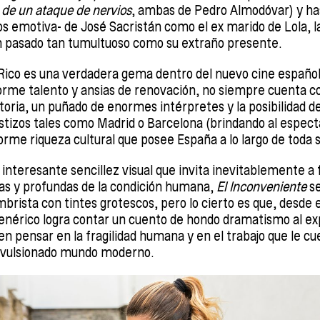
 de un ataque de nervios
, ambas de Pedro Almodóvar) y ha
s emotiva- de José Sacristán como el ex marido de Lola, l
 pasado tan tumultuoso como su extraño presente.
Rico es una verdadera gema dentro del nuevo cine español, 
orme talento y ansias de renovación, no siempre cuenta co
toria, un puñado de enormes intérpretes y la posibilidad d
izos tales como Madrid o Barcelona (brindando al especta
rme riqueza cultural que posee España a lo largo de toda 
 interesante sencillez visual que invita inevitablemente a 
cas y profundas de la condición humana,
El Inconveniente
se
rista con tintes grotescos, pero lo cierto es que, desde 
nérico logra contar un cuento de hondo dramatismo al ex
n pensar en la fragilidad humana y en el trabajo que le cues
convulsionado mundo moderno.