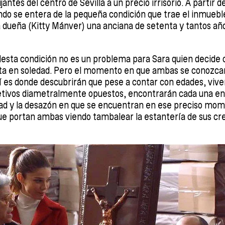
antes del centro de Sevilla a un precio irrisorio. A partir d
do se entera de la pequeña condición que trae el inmueble
a dueña (Kitty Mánver) una anciana de setenta y tantos añ
lesta condición no es un problema para Sara quien decide 
bita en soledad. Pero el momento en que ambas se conozca
lí es donde descubrirán que pese a contar con edades, vive
etivos diametralmente opuestos, encontrarán cada una en 
edad y la desazón en que se encuentran en ese preciso mom
 que portan ambas viendo tambalear la estantería de sus cr