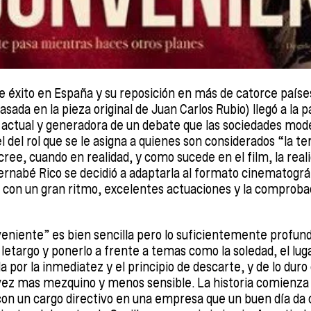
 éxito en España y su reposición en más de catorce paíse
sada en la pieza original de Juan Carlos Rubio) llegó a la 
actual y generadora de un debate que las sociedades mod
 del rol que se le asigna a quienes son considerados “la t
cree, cuando en realidad, y como sucede en el film, la rea
Bernabé Rico se decidió a adaptarla al formato cinematográf
, con un gran ritmo, excelentes actuaciones y la comproba
veniente” es bien sencilla pero lo suficientemente profun
letargo y ponerlo a frente a temas como la soledad, el luga
 por la inmediatez y el principio de descarte, y de lo duro
ez mas mezquino y menos sensible. La historia comienza
on un cargo directivo en una empresa que un buen día da 