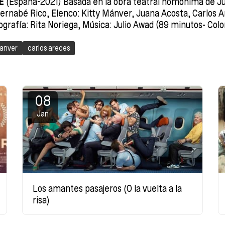
E
(España-2021) Basada en la obra teatral homónima de Ju
Bernabé Rico, Elenco: Kitty Mánver, Juana Acosta, Carlos A
ografía: Rita Noriega, Música: Julio Awad (89 minutos- Colo
manver
carlos areces
08
Jan
Los amantes pasajeros (O la vuelta a la
risa)