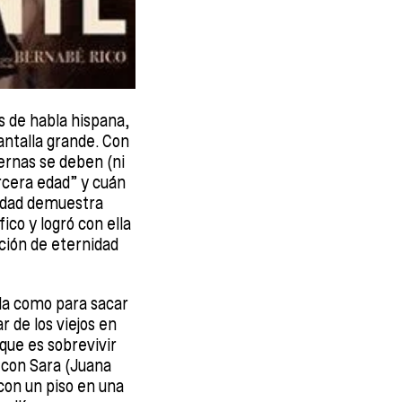
s de habla hispana,
pantalla grande. Con
ernas se deben (ni
ercera edad” y cuán
lidad demuestra
ico y logró con ella
ción de eternidad
da como para sacar
r de los viejos en
 que es sobrevivir
 con Sara (Juana
con un piso en una