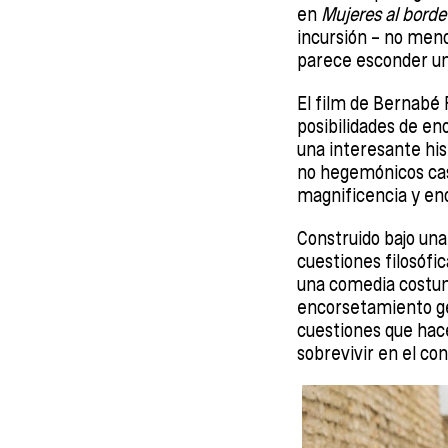
en
Mujeres al borde
incursión – no meno
parece esconder un
El film de Bernabé 
posibilidades de en
una interesante his
no hegemónicos cast
magnificencia y eno
Construido bajo una
cuestiones filosófi
una comedia costumb
encorsetamiento ge
cuestiones que hace
sobrevivir en el 