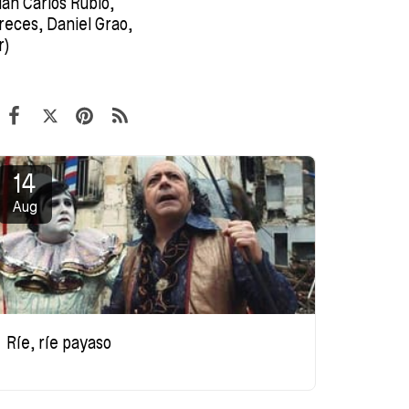
an Carlos Rubio,
reces, Daniel Grao,
r)
14
Aug
Ríe, ríe payaso