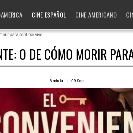
OAMERICA
CINE ESPAÑOL
CINE AMERICANO
CI
orir para sentirse vivo
NTE: O DE CÓMO MORIR PARA
6 min lu
09
Sep