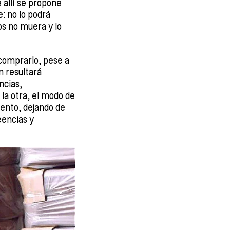
e allí se propone
: no lo podrá
os no muera y lo
comprarlo, pese a
n resultará
ncias,
la otra, el modo de
ento, dejando de
eencias y